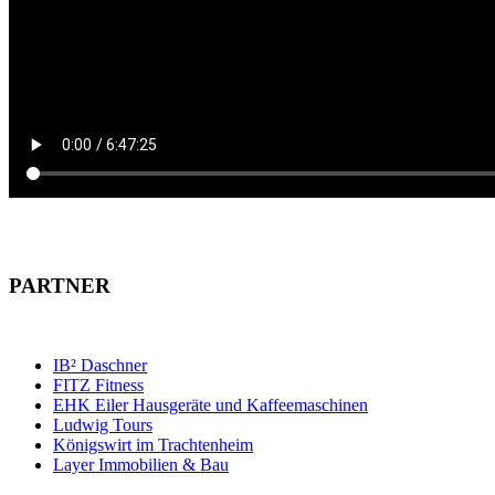
PARTNER
IB² Daschner
FITZ Fitness
EHK Eiler Hausgeräte und Kaffeemaschinen
Ludwig Tours
Königswirt im Trachtenheim
Layer Immobilien & Bau