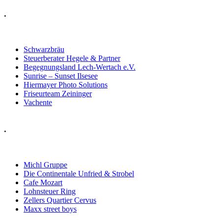
.
Schwarzbräu
Steuerberater Hegele & Partner
Begegnungsland Lech-Wertach e.V.
Sunrise – Sunset Ilsesee
Hiermayer Photo Solutions
Friseurteam Zeininger
Vachente
.
Michl Gruppe
Die Continentale Unfried & Strobel
Cafe Mozart
Lohnsteuer Ring
Zellers Quartier Cervus
Maxx street boys