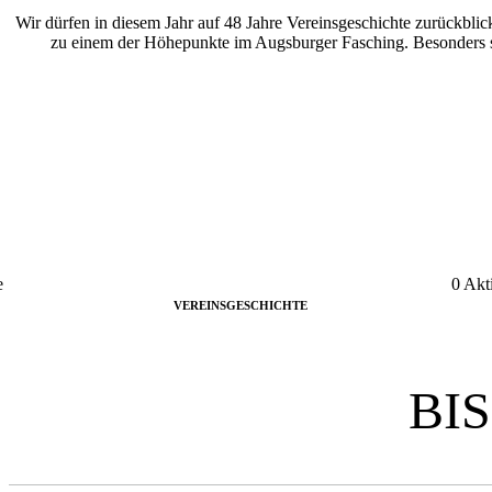
Wir dürfen in diesem Jahr auf 48 Jahre Vereinsgeschichte zurückbli
zu einem der Höhepunkte im Augsburger Fasching. Besonders st
e
0
Akt
VEREINSGESCHICHTE
BI