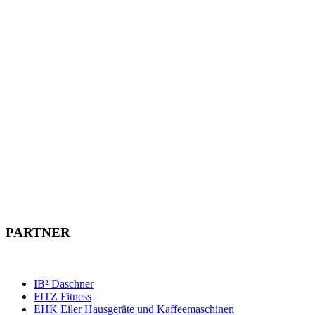
PARTNER
IB² Daschner
FITZ Fitness
EHK Eiler Hausgeräte und Kaffeemaschinen